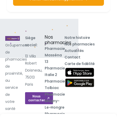
Nos
Notre histoire
Siège
pharmacies
Nos pharmacies
social:
Groupement
Pharmacie
Actualités
de
Masséna
13 Villa
Contact
pharmacies
13
Robert
Carte de fidélité
de
Pharmacie
Doisneau,
proximité,
Italie 2
75013
au
Pharmacie
Paris
service
Tolbiac
Pharmacie
de
Nous
contacter
Magny-
votre
Le-Hongre
santé
Pharmacie
au