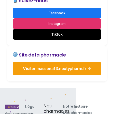
Suivez-nous
Facebook
Instagram
TikTok
Site de la pharmacie
Visiter massena13.nextypharm.fr →
Nos
Notre histoire
Siège
pharmacies
Nos pharmacies
social:
Groupement