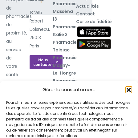
Pharmacie
Actualités
de
Masséna
13 Villa
Contact
pharmacies
13
Robert
Carte de fidélité
de
Pharmacie
Doisneau,
proximité,
Italie 2
75013
au
Pharmacie
Paris
service
Tolbiac
Pharmacie
de
Nous
contacter
Magny-
votre
Le-Hongre
santé
Pharmacie
au
de
Gérer le consentement
quotidien.
l'Almont
Pour offrir les meilleures expériences, nous utilisons des technologies
Pharmacie
telles que les cookies pour stocker et/ou accéder aux informations
de l'Église
des appareils. Le fait de consentir à ces technologies nous
Voir toutes
permettra de traiter des données telles que le comportement de
navigation ou les ID uniques sur ce site. Le fait de ne pas consentir
nos 20
ou de retirer son consentement peut avoir un effet négatif sur
pharmacies
certaines caractéristiques et fonctions.