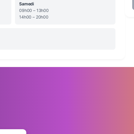
Samedi
09h00 – 13h00
14h00 – 20h00
Nos pharmacies
ge social:
Pharmacie Masséna 13
illa Robert Doisneau, 75013 Paris
Pharmacie Italie 2
Pharmacie Tolbiac
us contacter
Pharmacie Magny-Le-H
Pharmacie de l'Almont