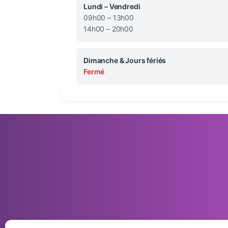
Lundi – Vendredi
09h00 – 13h00
14h00 – 20h00
Dimanche & Jours fériés
Fermé
Siè
13 V
Groupement de pharmacies de
proximité, au service de votre santé au
No
quotidien.