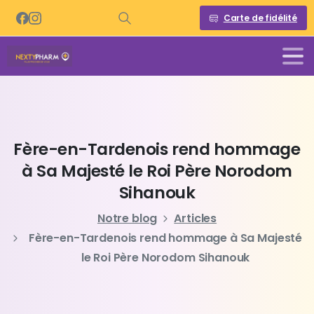
Carte de fidélité
Fère-en-Tardenois
rend
hommage
à
Sa
Majesté
le
Roi
Père
Norodom
Sihanouk
Notre blog
Articles
Fère-en-Tardenois rend hommage à Sa Majesté
le Roi Père Norodom Sihanouk