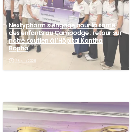
Articles
Nextypharm s’engage pour la santé
des enfants au Cambodge : retour sur
notre soutien à l’Hôpital Kantha
Bopha
28 juin 2026
-