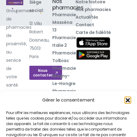
Nos
Notre histoire
Siège
pharmacies
Nos pharmacies
social:
Groupement
Pharmacie
Actualités
de
Masséna
13 Villa
Contact
pharmacies
13
Robert
Carte de fidélité
de
Pharmacie
Doisneau,
proximité,
Italie 2
75013
au
Pharmacie
Paris
service
Tolbiac
Pharmacie
de
Nous
contacter
Magny-
votre
Le-Hongre
santé
Pharmacie
au
de
Gérer le consentement
quotidien.
l'Almont
Pour offrir les meilleures expériences, nous utilisons des technologies
Pharmacie
telles que les cookies pour stocker et/ou accéder aux informations
de l'Église
des appareils. Le fait de consentir à ces technologies nous
Voir toutes
permettra de traiter des données telles que le comportement de
navigation ou les ID uniques sur ce site. Le fait de ne pas consentir
nos 20